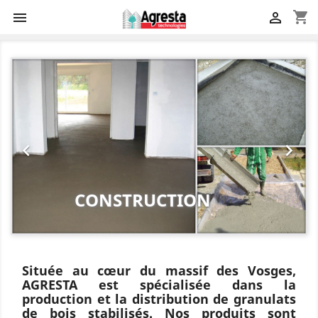
shopping_cart


Précédent
Suiv


CONSTRUCTION
Située au cœur du massif des Vosges,
AGRESTA est spécialisée dans la
production et la distribution de granulats
de bois stabilisés. Nos produits sont