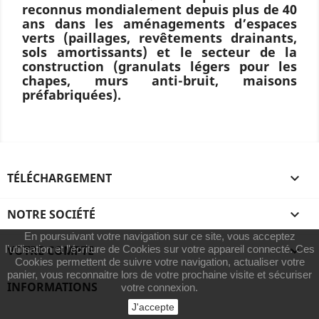
reconnus mondialement depuis plus de 40
ans dans les aménagements d’espaces
verts (paillages, revêtements drainants,
sols amortissants) et le secteur de la
construction (granulats légers pour les
chapes, murs anti-bruit, maisons
préfabriquées).
TÉLÉCHARGEMENT

NOTRE SOCIÉTÉ

En poursuivant votre navigation sur ce site, vous acceptez
l’utilisation et l'écriture de Cookies sur votre appareil connecté. Ces
VOTRE COMPTE

Cookies permettent de suivre votre navigation, actualiser votre
panier, vous reconnaitre lors de votre prochaine visite et sécuriser
INFORMATIONS
votre connexion.
J'accepte