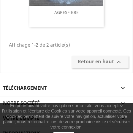
AGRESFIBRE
Affichage 1-2 de 2 article(s)
Retour en haut

TÉLÉCHARGEMENT

NOTRE SOCIÉTÉ

En poursuivant votre navigation sur ce site, vous acceptez
l’utilisation et l'écriture de Cookies sur votre appareil connecté. Ces
Cookies permettent de suivre votre navigation, actualiser votre
VOTRE COMPTE

panier, vous reconnaitre lors de votre prochaine visite et sécuriser
votre connexion.