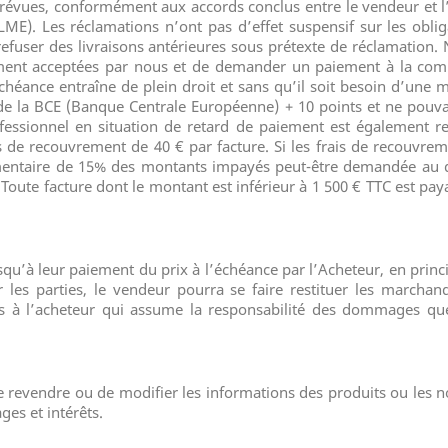
révues, conformément aux accords conclus entre le vendeur et l’
ME). Les réclamations n’ont pas d’effet suspensif sur les obli
refuser des livraisons antérieures sous prétexte de réclamation. 
ement acceptées par nous et de demander un paiement à la comm
échéance entraîne de plein droit et sans qu’il soit besoin d’une
de la BCE (Banque Centrale Européenne) + 10 points et ne pouvant
essionnel en situation de retard de paiement est également red
is de recouvrement de 40 € par facture. Si les frais de recouvr
mentaire de 15% des montants impayés peut-être demandée au dé
 Toute facture dont le montant est inférieur à 1 500 € TTC est p
u’à leur paiement du prix à l’échéance par l’Acheteur, en princi
r les parties, le vendeur pourra se faire restituer les marchan
érés à l’acheteur qui assume la responsabilité des dommages qu
de revendre ou de modifier les informations des produits ou les n
es et intérêts.