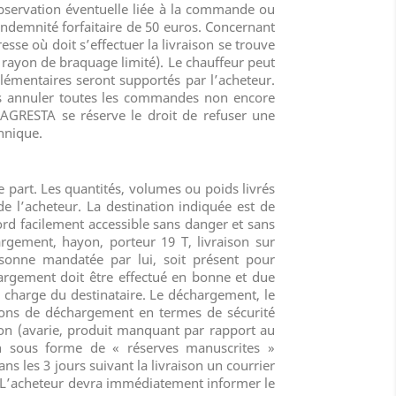
observation éventuelle liée à la commande ou
ndemnité forfaitaire de 50 euros. Concernant
se où doit s’effectuer la livraison se trouve
 rayon de braquage limité). Le chauffeur peut
lémentaires seront supportés par l’acheteur.
uis annuler toutes les commandes non encore
 AGRESTA se réserve le droit de refuser une
hnique.
e part. Les quantités, volumes ou poids livrés
 de l’acheteur. La destination indiquée est de
bord facilement accessible sans danger et sans
argement, hayon, porteur 19 T, livraison sur
sonne mandatée par lui, soit présent pour
argement doit être effectué en bonne et due
a charge du destinataire. Le déchargement, le
tions de déchargement en termes de sécurité
aison (avarie, produit manquant par rapport au
n sous forme de « réserves manuscrites »
s les 3 jours suivant la livraison un courrier
. L’acheteur devra immédiatement informer le