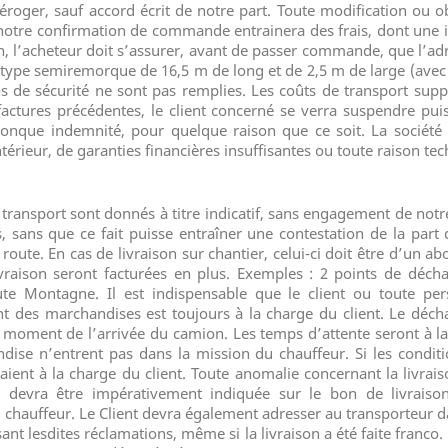
roger, sauf accord écrit de notre part. Toute modification ou 
 notre confirmation de commande entrainera des frais, dont une i
 l’acheteur doit s’assurer, avant de passer commande, que l’adres
n type semiremorque de 16,5 m de long et de 2,5 m de large (avec
ns de sécurité ne sont pas remplies. Les coûts de transport supp
actures précédentes, le client concerné se verra suspendre p
conque indemnité, pour quelque raison que ce soit. La société
rieur, de garanties financières insuffisantes ou toute raison tec
de transport sont donnés à titre indicatif, sans engagement de notr
s, sans que ce fait puisse entraîner une contestation de la part
route. En cas de livraison sur chantier, celui-ci doit être d’un a
livraison seront facturées en plus. Exemples : 2 points de déch
 Montagne. Il est indispensable que le client ou toute per
des marchandises est toujours à la charge du client. Le déch
du moment de l’arrivée du camion. Les temps d’attente seront à l
ise n’entrent pas dans la mission du chauffeur. Si les condi
eraient à la charge du client. Toute anomalie concernant la livr
 devra être impérativement indiquée sur le bon de livraiso
chauffeur. Le Client devra également adresser au transporteur dan
t lesdites réclamations, même si la livraison a été faite franco