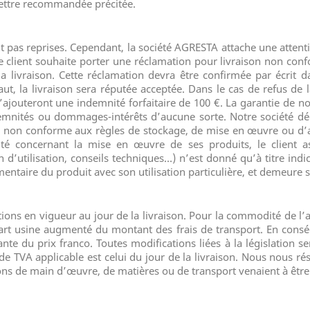
lettre recommandée précitée.
 pas reprises. Cependant, la société AGRESTA attache une attention 
e client souhaite porter une réclamation pour livraison non c
a livraison. Cette réclamation devra être confirmée par écrit d
aut, la livraison sera réputée acceptée. Dans le cas de refus de 
s’ajouteront une indemnité forfaitaire de 100 €. La garantie de 
mnités ou dommages-intérêts d’aucune sorte. Notre société déc
ge non conforme aux règles de stockage, de mise en œuvre ou d’ap
té concernant la mise en œuvre de ses produits, le client as
’utilisation, conseils techniques…) n’est donné qu’à titre indica
mentaire du produit avec son utilisation particulière, et demeure s
itions en vigueur au jour de la livraison. Pour la commodité de l’
rt usine augmenté du montant des frais de transport. En consé
nte du prix franco. Toutes modifications liées à la législation se
 TVA applicable est celui du jour de la livraison. Nous nous rés
ons de main d’œuvre, de matières ou de transport venaient à être