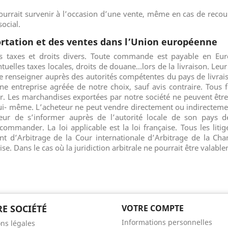
 pourrait survenir à l’occasion d’une vente, même en cas de recou
ocial.
portation et des ventes dans l’Union européenne
ors taxes et droits divers. Toute commande est payable en Eu
elles taxes locales, droits de douane…lors de la livraison. Leur
se renseigner auprès des autorités compétentes du pays de livrais
une entreprise agréée de notre choix, sauf avis contraire. Tous 
eur. Les marchandises exportées par notre société ne peuvent êtr
i- même. L’acheteur ne peut vendre directement ou indirecteme
teur de s’informer auprès de l’autorité locale de son pays d
 commander. La loi applicable est la loi française. Tous les lit
 d’Arbitrage de la Cour internationale d’Arbitrage de la Ch
ise. Dans le cas où la juridiction arbitrale ne pourrait être valab
E SOCIÉTÉ
VOTRE COMPTE
Informations personnelles
ns légales