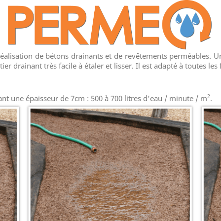
éalisation de bétons drainants et de revêtements perméables. U
r drainant très facile à étaler et lisser. Il est adapté à toutes l
2
ant une épaisseur de 7cm : 500 à 700 litres d'eau / minute / m
.