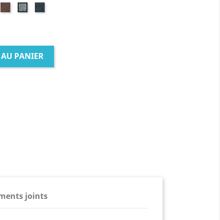
ouge
Brun
Noir
Gris
 AU PANIER
ents joints