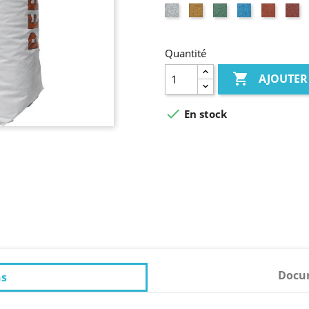
Blanc
Jaune
Vert
Bleu
Ocre
R
Quantité

AJOUTER

En stock
Docum
ns