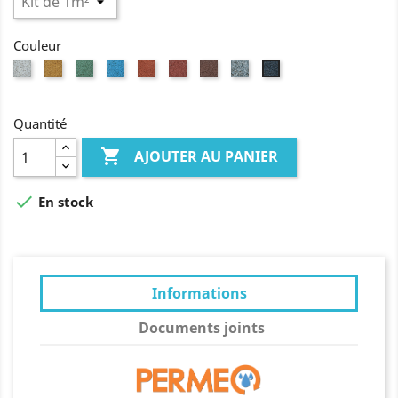
Couleur
Blanc
Jaune
Vert
Bleu
Ocre
Rouge
Brun
Gris
Noir
Quantité

AJOUTER AU PANIER

En stock
Informations
Documents joints