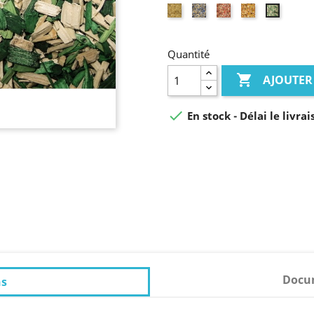
Naturel
Bleu
Rouge
Jaune
Vert
Quantité

AJOUTER

En stock - Délai le livr
Docum
ns